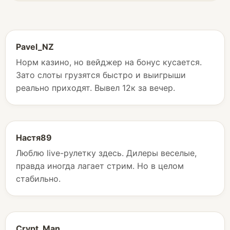
Pavel_NZ
Норм казино, но вейджер на бонус кусается.
Зато слоты грузятся быстро и выигрыши
реально приходят. Вывел 12к за вечер.
Настя89
Люблю live-рулетку здесь. Дилеры веселые,
правда иногда лагает стрим. Но в целом
стабильно.
Crypt_Man